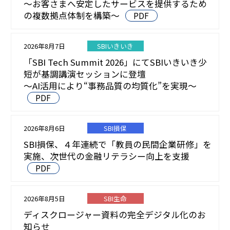
～お客さまへ安定したサービスを提供するため
の複数拠点体制を構築～
PDF
2026年8月7日
SBIいきいき
「SBI Tech Summit 2026」にてSBIいきいき少
短が基調講演セッションに登壇
～AI活用により“事務品質の均質化”を実現～
PDF
2026年8月6日
SBI損保
SBI損保、４年連続で「教員の民間企業研修」を
実施、次世代の金融リテラシー向上を支援
PDF
2026年8月5日
SBI生命
ディスクロージャー資料の完全デジタル化のお
知らせ