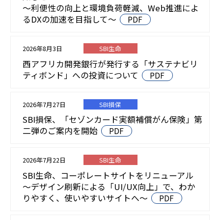
～利便性の向上と環境負荷軽減、Web推進によ
るDXの加速を目指して～
PDF
2026年8月3日
SBI生命
西アフリカ開発銀行が発行する「サステナビリ
ティボンド」への投資について
PDF
2026年7月27日
SBI損保
SBI損保、「セゾンカード実額補償がん保険」第
二弾のご案内を開始
PDF
2026年7月22日
SBI生命
SBI生命、コーポレートサイトをリニューアル
～デザイン刷新による「UI/UX向上」で、わか
りやすく、使いやすいサイトへ～
PDF